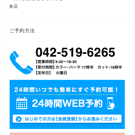
稿
来店
ナ
ビ
ゲ
ー
シ
ご予約方法
ョ
ン