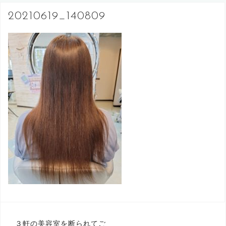
へ
20210619_140809
ス
キ
ッ
プ
投
３軒の美容室を断られてご