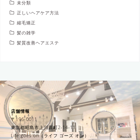
未分類
正しいヘアケア方法
縮毛矯正
髪の雑学
髪質改善ヘアエステ
店舗情報
〒196-0011
東京都昭島市上川原町2-14-11
Life goes on（ライフ ゴーズ オン）