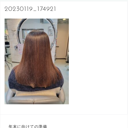
へ
20230119_174921
ス
キ
ッ
プ
投
年末に向けての準備