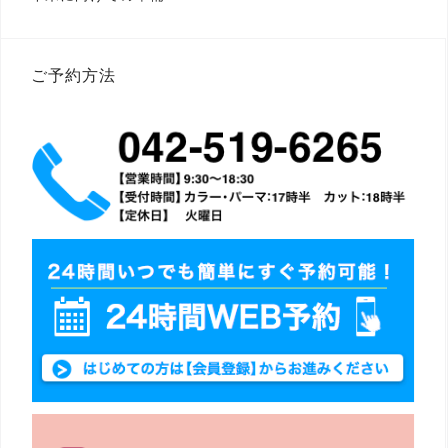
稿
ナ
ビ
ゲ
ー
ご予約方法
シ
ョ
ン