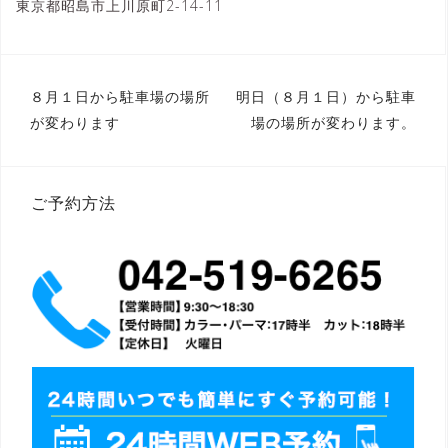
東京都昭島市上川原町2-14-11
投
８月１日から駐車場の場所
明日（８月１日）から駐車
稿
が変わります
場の場所が変わります。
ナ
ビ
ゲ
ー
シ
ご予約方法
ョ
ン