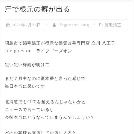
へ
汗で根元の癖が出る
ス
キ
2025年7月25日
lifegoeson_king
縮毛矯正
ッ
プ
昭島市で縮毛矯正が得意な髪質改善専門店 立川 八王子
Life goes on ライフゴーズオン
短い短い梅雨が明けて
まだ７月中なのに夏本番と言った感じで
毎日本当に暑いです
北海道でも40℃を超えるんじゃないかと
ニュースで言っているし
今後本当にどうなってしまうんでしょうか？
どのお客様も来店してお店に入ると