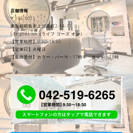
店舗情報
〒196-0011
東京都昭島市上川原町2-14-11
Life goes on（ライフ ゴーズ オン）
【営業時間】9:30~18:30
【定休日】火曜日
【最終受付】カラー・パーマ：17時半 カット：18時
半