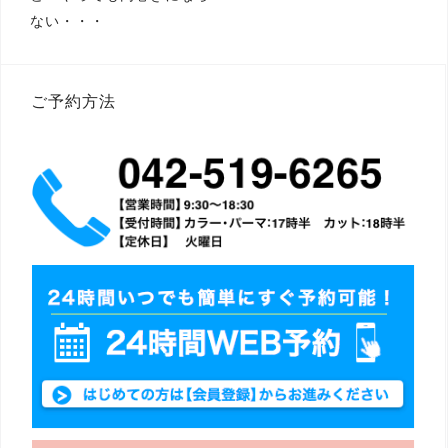
稿
ない・・・
ナ
ビ
ゲ
ー
シ
ご予約方法
ョ
ン