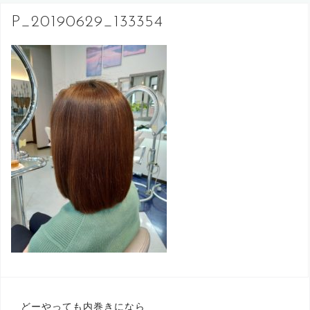
へ
P_20190629_133354
ス
キ
ッ
プ
投
どーやっても内巻きになら