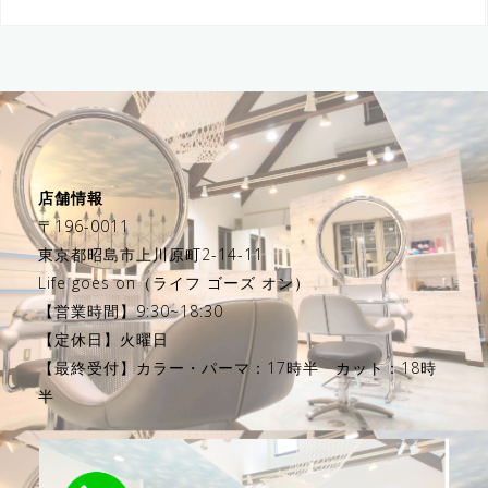
店舗情報
〒196-0011
東京都昭島市上川原町2-14-11
Life goes on（ライフ ゴーズ オン）
【営業時間】9:30~18:30
【定休日】火曜日
【最終受付】カラー・パーマ：17時半 カット：18時
半