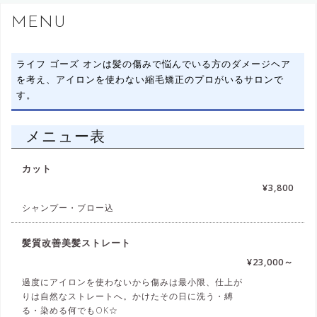
へ
MENU
ス
キ
ライフ ゴーズ オンは髪の傷みで悩んでいる方のダメージヘア
ッ
を考え、アイロンを使わない縮毛矯正のプロがいるサロンで
プ
す。
メニュー表
カット
¥3,800
シャンプー・ブロー込
髪質改善美髪ストレート
¥23,000～
過度にアイロンを使わないから傷みは最小限、仕上が
りは自然なストレートへ。かけたその日に洗う・縛
る・染める何でもOK☆