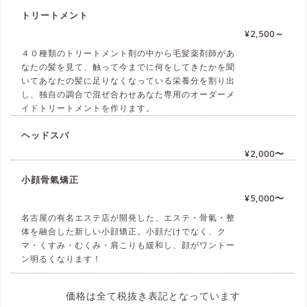
トリートメント
¥2,500～
４０種類のトリートメント剤の中から毛髪薬剤師があ
なたの髪を見て、触って今までに何をしてきたかを聞
いてあなたの髪に足りなくなっている栄養分を割り出
し、独自の調合で混ぜ合わせあなた専用のオーダーメ
イドトリートメントを作ります。
ヘッドスパ
¥2,000〜
小顔骨氣矯正
¥5,000〜
名古屋の有名エステ店が開発した、エステ・骨氣・整
体を融合した新しい小顔矯正。小顔だけでなく、ク
マ・くすみ・むくみ・肩こりも緩和し、顔がワントー
ン明るくなります！
価格は全て税抜き表記となっています