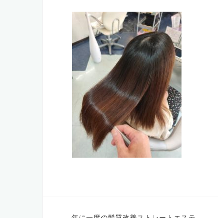
投
年に一度の髪質改善ストレートエステ