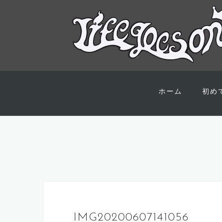
コ
ン
ホーム
初め
テ
ン
ツ
へ
ス
キ
ッ
プ
IMG20200607141056