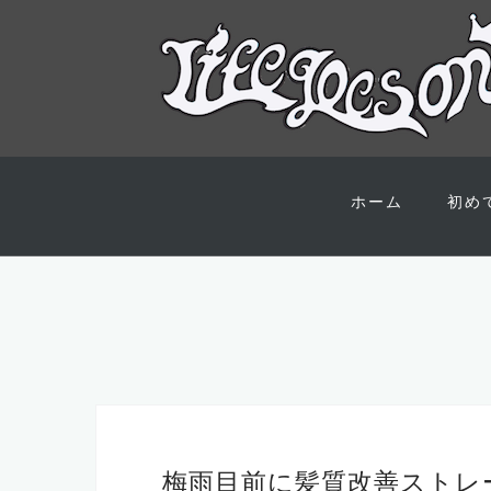
コ
ン
ホーム
初め
テ
ン
ツ
へ
ス
キ
ッ
プ
梅雨目前に髪質改善ストレ