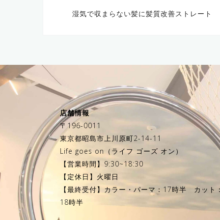
投
湿気で収まらない髪に髪質改善ストレート
稿
ナ
ビ
ゲ
ー
シ
ョ
ン
店舗情報
〒196-0011
東京都昭島市上川原町2-14-11
Life goes on（ライフ ゴーズ オン）
【営業時間】9:30~18:30
【定休日】火曜日
【最終受付】カラー・パーマ：17時半 カット
18時半