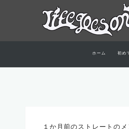
コ
ン
ホーム
初め
テ
ン
ツ
へ
ス
キ
ッ
プ
１か月前のストレートのメ