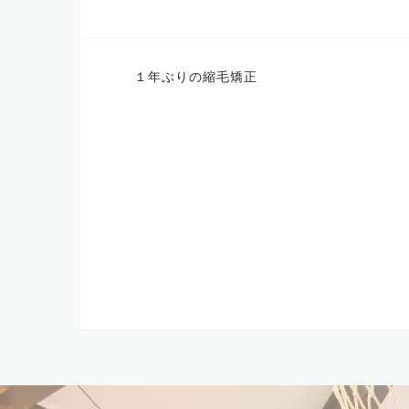
投
１年ぶりの縮毛矯正
稿
ナ
ビ
ゲ
ー
シ
ョ
ン