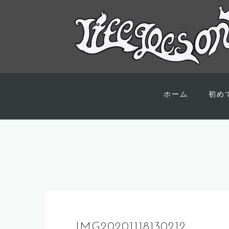
コ
ン
ホーム
初め
テ
ン
ツ
へ
ス
キ
ッ
プ
IMG20201118130212