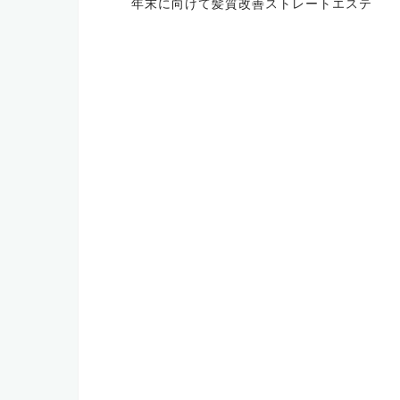
年末に向けて髪質改善ストレートエステ
稿
ナ
ビ
ゲ
ー
シ
ョ
ン