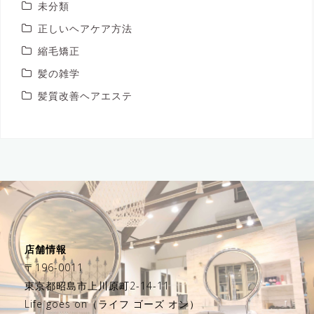
未分類
正しいヘアケア方法
縮毛矯正
髪の雑学
髪質改善ヘアエステ
店舗情報
〒196-0011
東京都昭島市上川原町2-14-11
Life goes on（ライフ ゴーズ オン）