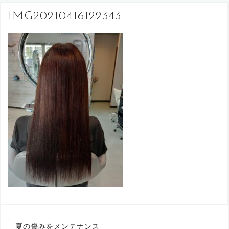
へ
IMG20210416122343
ス
キ
ッ
プ
投
夏の傷みをメンテナンス