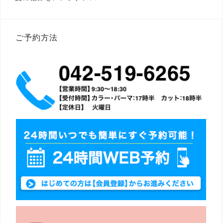
稿
ナ
ビ
ゲ
ー
ご予約方法
シ
ョ
ン