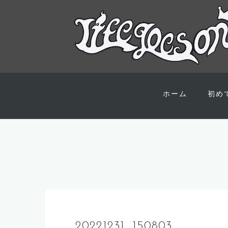
コ
ン
ホーム
初め
テ
ン
ツ
へ
ス
キ
ッ
プ
20221231_150803