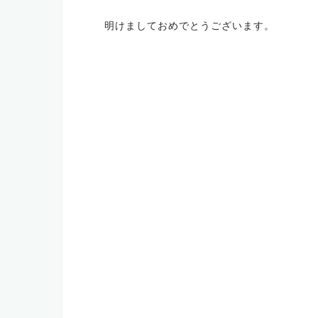
投
明けましておめでとうございます。
稿
ナ
ビ
ゲ
ー
シ
ョ
ン