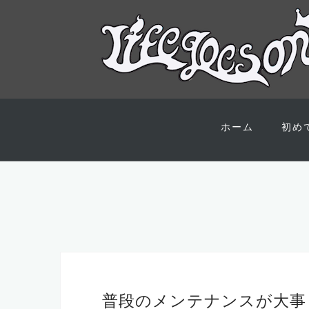
コ
ン
ホーム
初め
テ
ン
ツ
へ
ス
キ
ッ
プ
普段のメンテナンスが大事