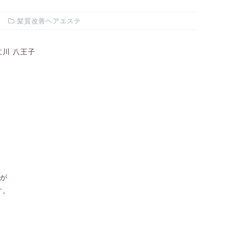
髪質改善ヘアエステ
川 八王子
が
す。