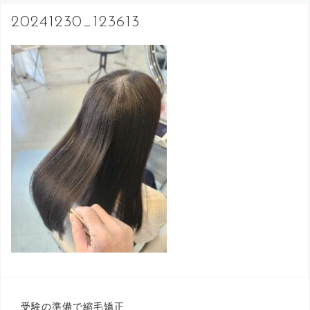
へ
20241230_123613
ス
キ
ッ
プ
投
受験の準備で縮毛矯正