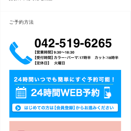
稿
ナ
ビ
ゲ
ー
ご予約方法
シ
ョ
ン