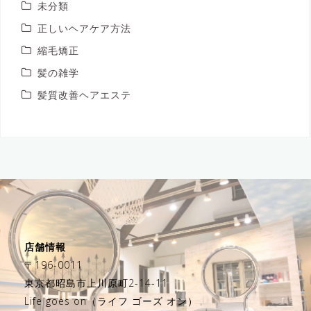
未分類
正しいヘアケア方法
縮毛矯正
髪の雑学
髪質改善ヘアエステ
店舗情報
〒196-0011
東京都昭島市上川原町2-14-11
Life goes on（ライフ ゴーズ オン）