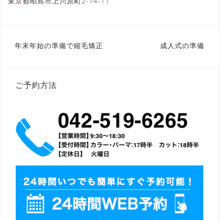
東京都昭島市上川原町2-14-11
投
年末年始の準備で縮毛矯正
成人式の準備
稿
ナ
ビ
ゲ
ー
ご予約方法
シ
ョ
ン