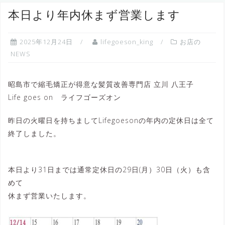
へ
本日より年内休まず営業します
ス
キ
2025年12月24日
lifegoeson_king
お店の
ッ
NEWS
プ
昭島市で縮毛矯正が得意な髪質改善専門店 立川 八王子
Life goes on ライフゴーズオン
昨日の火曜日を持ちましてLifegoesonの年内の定休日は全て
終了しました。
本日より31日までは通常定休日の29日(月）30日（火）も含
めて
休まず営業いたします。