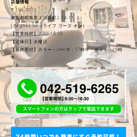
店舗情報
〒196-0011
東京都昭島市上川原町2-14-11
Life goes on（ライフ ゴーズ オン）
【営業時間】9:30~18:30
【定休日】火曜日
【最終受付】カラー・パーマ：17時半 カット：18時
半