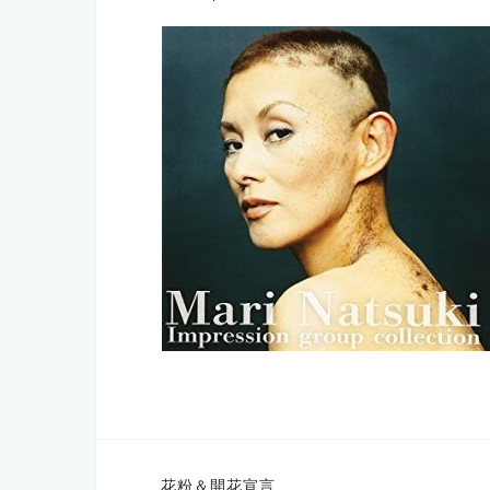
投
花粉＆開花宣言