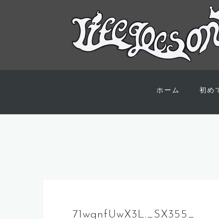
コ
ン
ホーム
初め
テ
ン
ツ
へ
ス
キ
ッ
プ
71wqnfUwX3L._SX355_