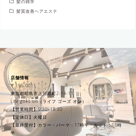
髪の雑学
髪質改善ヘアエステ
店舗情報
〒196-0011
東京都昭島市上川原町2-14-11
Life goes on（ライフ ゴーズ オン）
【営業時間】9:30~18:30
【定休日】火曜日
【最終受付】カラー・パーマ：17時半 カット：18時
半