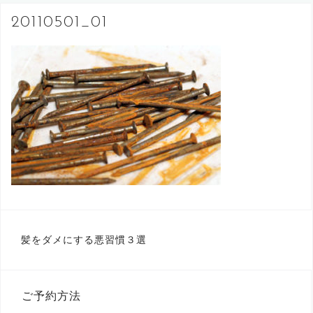
へ
20110501_01
ス
キ
ッ
プ
投
髪をダメにする悪習慣３選
稿
ナ
ビ
ゲ
ー
ご予約方法
シ