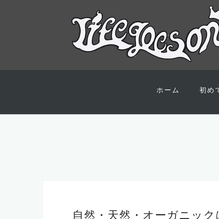
コ
ン
ホーム
初め
テ
ン
ツ
へ
ス
キ
ッ
プ
自然・天然・オーガニック