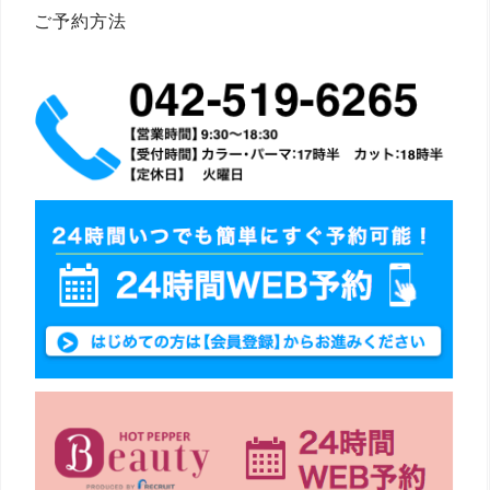
シ
ご予約方法
ョ
ン