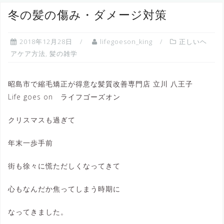
へ
冬の髪の傷み・ダメージ対策
ス
キ
2018年12月28日
lifegoeson_king
正しいヘ
ッ
アケア方法
,
髪の雑学
プ
昭島市で縮毛矯正が得意な髪質改善専門店 立川 八王子
Life goes on ライフゴーズオン
クリスマスも過ぎて
年末一歩手前
街も徐々に慌ただしくなってきて
心もなんだか焦ってしまう時期に
なってきました。