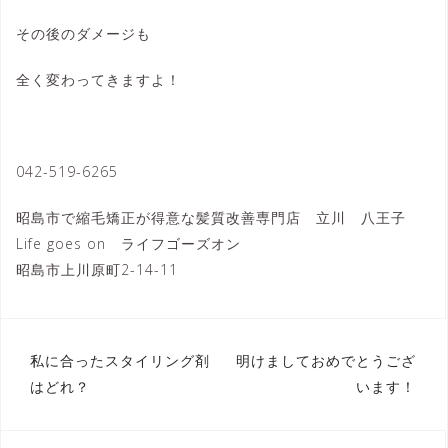
その後のダメージも
全く変わってきますよ！
042-519-6265
昭島市で縮毛矯正が得意な髪質改善専門店 立川 八王子
Life goes on ライフゴーズオン
昭島市上川原町2-14-11
投
私に合ったスタイリング剤
明けましておめでとうござ
稿
はどれ？
います！
ナ
ビ
ゲ
ー