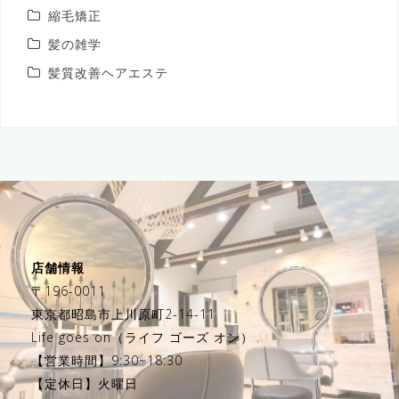
縮毛矯正
髪の雑学
髪質改善ヘアエステ
店舗情報
〒196-0011
東京都昭島市上川原町2-14-11
Life goes on（ライフ ゴーズ オン）
【営業時間】9:30~18:30
【定休日】火曜日