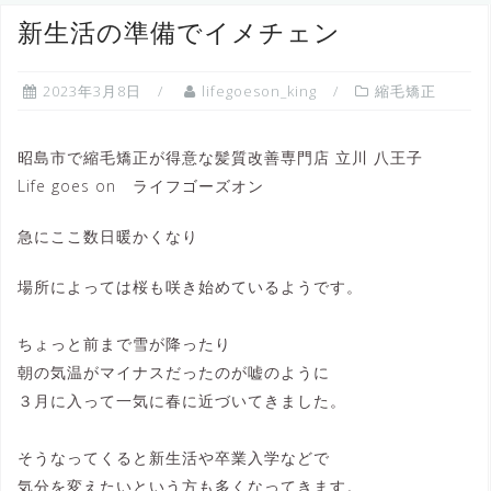
へ
新生活の準備でイメチェン
ス
キ
2023年3月8日
lifegoeson_king
縮毛矯正
ッ
プ
昭島市で縮毛矯正が得意な髪質改善専門店 立川 八王子
Life goes on ライフゴーズオン
急にここ数日暖かくなり
場所によっては桜も咲き始めているようです。
ちょっと前まで雪が降ったり
朝の気温がマイナスだったのが嘘のように
３月に入って一気に春に近づいてきました。
そうなってくると新生活や卒業入学などで
気分を変えたいという方も多くなってきます。