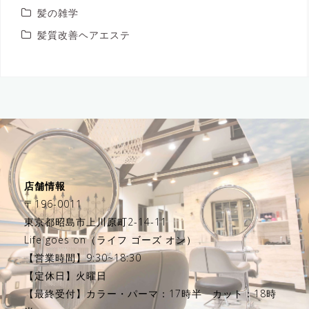
髪の雑学
髪質改善ヘアエステ
店舗情報
〒196-0011
東京都昭島市上川原町2-14-11
Life goes on（ライフ ゴーズ オン）
【営業時間】9:30~18:30
【定休日】火曜日
【最終受付】カラー・パーマ：17時半 カット：18時