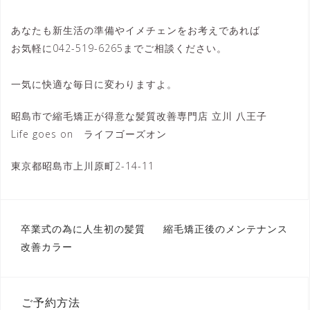
あなたも新生活の準備やイメチェンをお考えであれば
お気軽に042-519-6265までご相談ください。
一気に快適な毎日に変わりますよ。
昭島市で縮毛矯正が得意な髪質改善専門店 立川 八王子
Life goes on ライフゴーズオン
東京都昭島市上川原町2-14-11
投
卒業式の為に人生初の髪質
縮毛矯正後のメンテナンス
稿
改善カラー
ナ
ビ
ゲ
ー
シ
ご予約方法
ョ